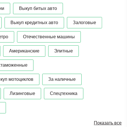
ии
Выкуп битых авто
Выкуп кредитных авто
Залоговые
етро
Отечественные машины
Американские
Элитные
стаможенные
куп мотоциклов
За наличные
Лизинговые
Спецтехника
Показать все