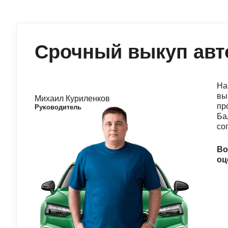
Срочный выкуп авт
На
вы
Михаил Куриленков
пр
Руководитель
Ба
со
Во
оц