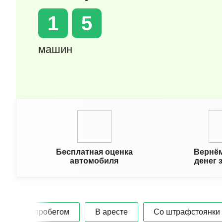
1
5
машин
Бесплатная оценка
Вернём
автомобиля
денег 
С пробегом
В аресте
Со штрафстоянки