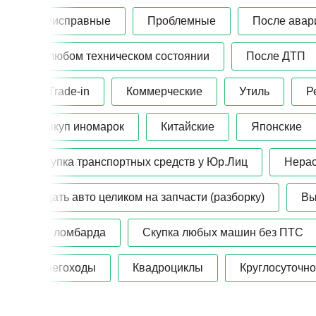
Неисправные
Проблемные
После авар
В любом техническом состоянии
После ДТП
В Trade-in
Коммерческие
Утиль
Р
Выкуп иномарок
Китайские
Японские
Скупка транспортных средств у Юр.Лиц
Нера
Сдать авто целиком на запчасти (разборку)
Вы
Из ломбарда
Скупка любых машин без ПТС
Снегоходы
Квадроциклы
Круглосуточно